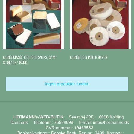
GLINSEMASSE OG POLERVOKS, SAMT
GLINSE- OG POLERSKIVER
SLIBEARK/-BÅND
Ingen produkter fundet.
HERMANN's-WEB-BUTIK
Seestvej 49E
6000 Kolding
Danmark
Telefonnr.
:
75528099
E-mail
:
info@hermanns.dk
CVR-nummer
:
19463583
Bankoplysninger
:
Danske Bank, Reg.nr.: 3409, Kontonr.: