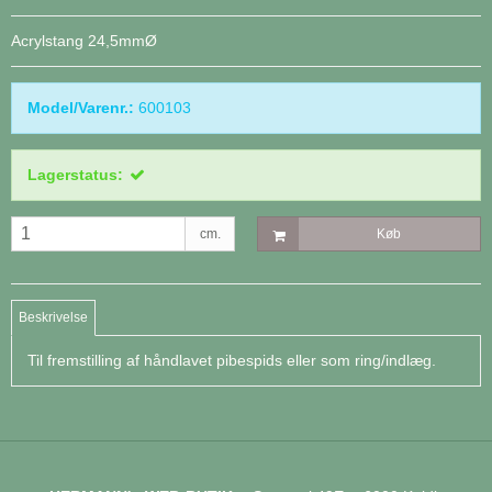
Acrylstang 24,5mmØ
Model/Varenr.:
600103
Lagerstatus:
cm.
Køb
Beskrivelse
Til fremstilling af håndlavet pibespids eller som ring/indlæg.