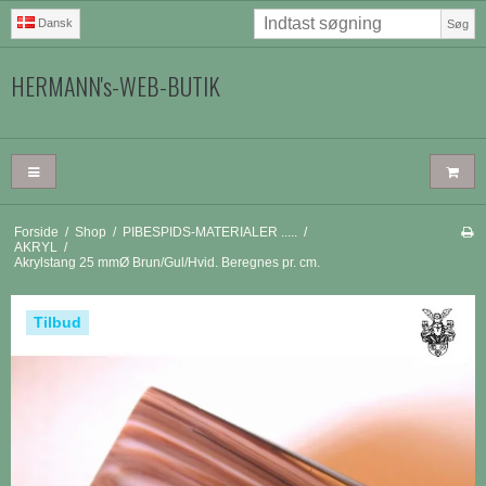
Dansk
Søg
HERMANN's-WEB-BUTIK
Forside
/
Shop
/
PIBESPIDS-MATERIALER .....
/
AKRYL
/
Akrylstang 25 mmØ Brun/Gul/Hvid. Beregnes pr. cm.
Tilbud