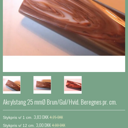
Akrylstang 25 mmØ Brun/Gul/Hvid. Beregnes pr. cm.
3,83 DKK
4,25 DKK
Stykpris v/ 1 cm.
3,00 DKK
4,00 DKK
Stykpris v/ 12 cm.