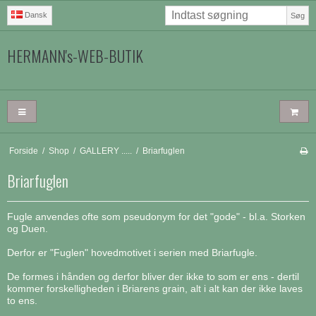
Dansk
Søg
HERMANN's-WEB-BUTIK
Forside
/
Shop
/
GALLERY .....
/
Briarfuglen
Briarfuglen
Fugle anvendes ofte som pseudonym for det "gode" - bl.a. Storken
og Duen.
Derfor er "Fuglen" hovedmotivet i serien med Briarfugle.
De formes i hånden og derfor bliver der ikke to som er ens - dertil
kommer forskelligheden i Briarens grain, alt i alt kan der ikke laves
to ens.