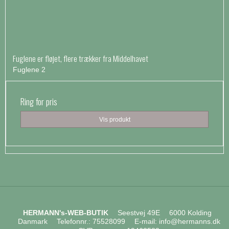
Fuglene er fløjet, flere trækker fra Middelhavet
Fuglene 2
Ring for pris
Vis produkt
HERMANN's-WEB-BUTIK
Seestvej 49E
6000 Kolding
Danmark
Telefonnr.
:
75528099
E-mail
:
info@hermanns.dk