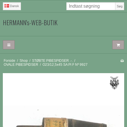
Dansk
Søg
HERMANN's-WEB-BUTIK
Forside
/
Shop
/
STØBTE PIBESPIDSER .-.
/
OVALE PIBESPIDSER
/
O23/12,5x45 SA Pl F Nº 9927